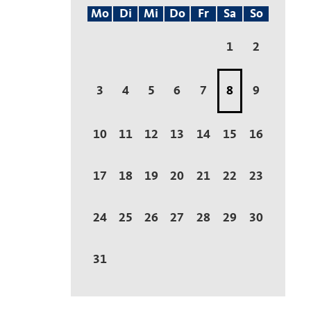
Mo
Di
Mi
Do
Fr
Sa
So
1
2
3
4
5
6
7
8
9
10
11
12
13
14
15
16
17
18
19
20
21
22
23
24
25
26
27
28
29
30
31